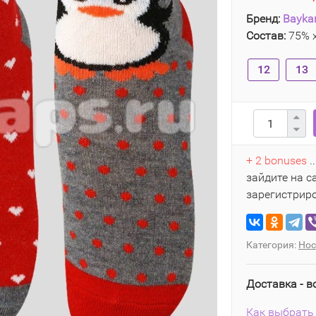
Бренд:
Bayka
Состав:
75% х
12
13
+ 2 bonuses
.
зайдите на с
зарегистрир
Категория:
Нос
Доставка - в
Как выбрать 