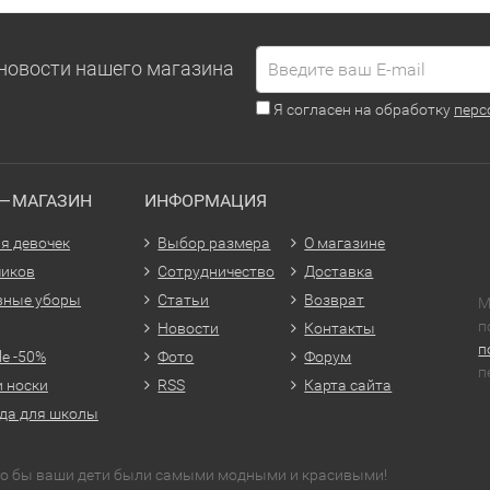
новости нашего магазина
Я согласен на обработку
перс
Т—МАГАЗИН
ИНФОРМАЦИЯ
я девочек
Выбор размера
О магазине
чиков
Сотрудничество
Доставка
вные уборы
Статьи
Возврат
М
п
Новости
Контакты
п
le -50%
Фото
Форум
п
и носки
RSS
Карта сайта
да для школы
что бы ваши дети были самыми модными и красивыми!