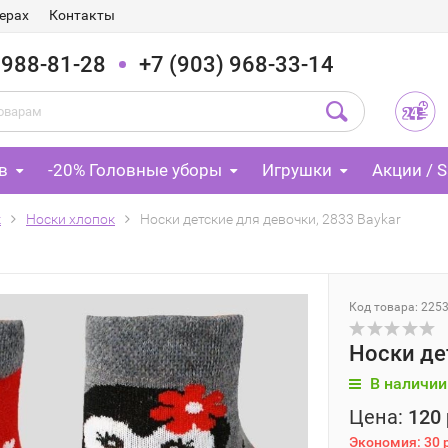
ерах
Контакты
 988-81-28
+7 (903) 968-33-14
в
-20% Головные уборы
Игрушки
Акции / S
к
Носки хлопок
Носки детские для девочки, 2833 Baykar
Код товара: 225
Носки де
В наличии
Цена:
120 
Экономия:
30 