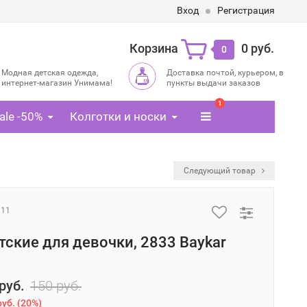
Вход
Регистрация
Корзина
0 руб.
0
Модная детская одежда,
Доставка почтой, курьером, в
интернет-магазин Унимама!
пункты выдачи заказов
1
ale -50%
Колготки и носки
Следующий товар
311
тские для девочки, 2833 Baykar
руб.
150 руб.
руб.
(
20%
)