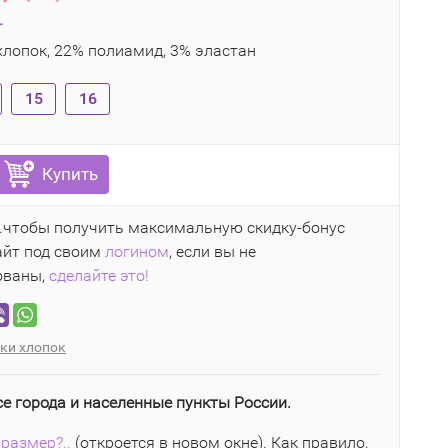
r
лопок, 22% полиамид, 3% эластан
15
16
Купить
..чтобы получить максимальную скидку-бонус
айт под своим
логином
, если вы не
ованы,
сделайте это!
ки хлопок
се города и населенные пункты России.
размер?..
(откроется в новом окне). Как правило,