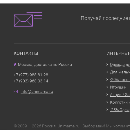
Получай последние 
КОНТАКТЫ
ИНТЕРНЕ
Москва, доставка по России
Одежда дл
Для маль
+7 (977) 988-81-28
-20% Голо
+7 (903) 968-33-14
Игрушки
info@unimama.ru
Акции / Sa
Колготки 
-25% Одеж
© 2009 — 2026 Россия. Unimama.ru - Выбор мам! Мы хотим 