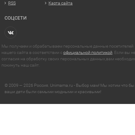
RSS
Карта сайта
СОЦСЕТИ
Мы получаем и обрабатываем персональные данные посетителей
нашего сайта в соответствии с
официальной политикой
. Если вы н
согласия на обработку своих персональных данных,вам необходи
покинуть наш сайт.
© 2009 — 2026 Россия. Unimama.ru - Выбор мам! Мы хотим что бы
ваши дети были самыми модными и красивыми!