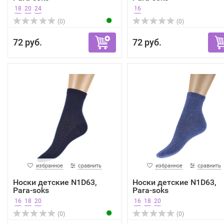
18
20
24
16
(0)
(0)
72 руб.
72 руб.
избранное
сравнить
избранное
сравнить
Носки детские N1D63,
Носки детские N1D63,
Para-soks
Para-soks
16
18
20
16
18
20
(0)
(0)