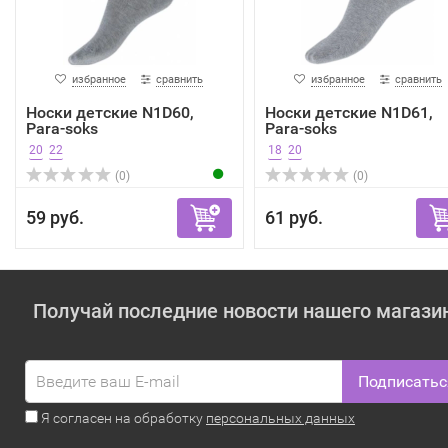
избранное
сравнить
избранное
сравнить
Носки детские N1D60,
Носки детские N1D61,
Para-soks
Para-soks
20
22
18
20
(0)
(0)
59 руб.
61 руб.
Получай последние новости нашего магази
Подписатьс
Я согласен на обработку
персональных данных