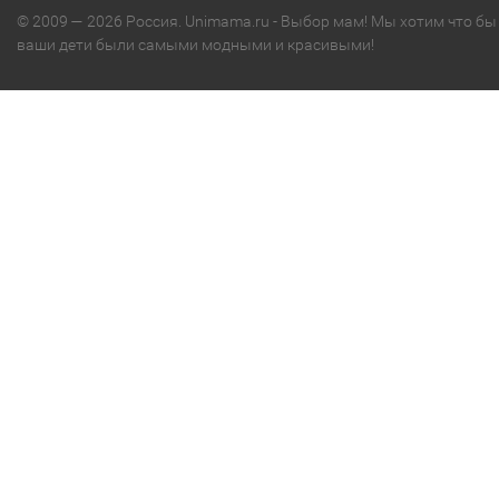
© 2009 — 2026 Россия. Unimama.ru - Выбор мам! Мы хотим что бы
ваши дети были самыми модными и красивыми!