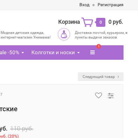
Вход
Регистрация
Корзина
0 руб.
0
Модная детская одежда,
Доставка почтой, курьером, в
интернет-магазин Унимама!
пункты выдачи заказов
1
ale -50%
Колготки и носки
Следующий товар
57
тские
уб.
110 руб.
руб.
(
20%
)