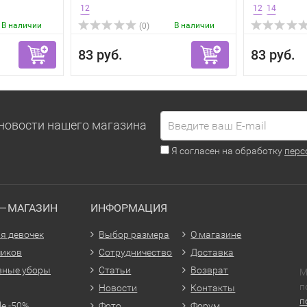
12
12
14
В наличии
В наличии
(0)
83 руб.
83 руб.
новости нашего магазина
Я согласен на обработку
перс
Т—МАГАЗИН
ИНФОРМАЦИЯ
я девочек
Выбор размера
О магазине
чиков
Сотрудничество
Доставка
вные уборы
Статьи
Возврат
М
п
Новости
Контакты
п
le -50%
Фото
Форум