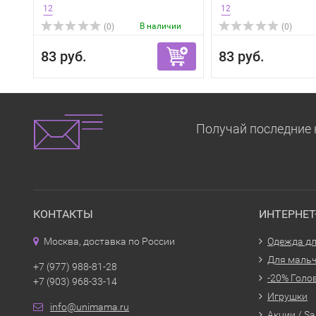
12
12
В наличии
(0)
(0)
83 руб.
83 руб.
Получай последние 
КОНТАКТЫ
ИНТЕРНЕ
Москва, доставка по России
Одежда дл
Для маль
+7 (977) 988-81-28
-20% Голо
+7 (903) 968-33-14
Игрушки
info@unimama.ru
Акции / Sa