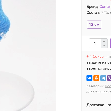
Бренд:
Conte 
Состав:
72% х
12 см
+ 1 бонус
...
зайдите на с
зарегистрир
Категории:
Нос
для мальчико
Доставка - в