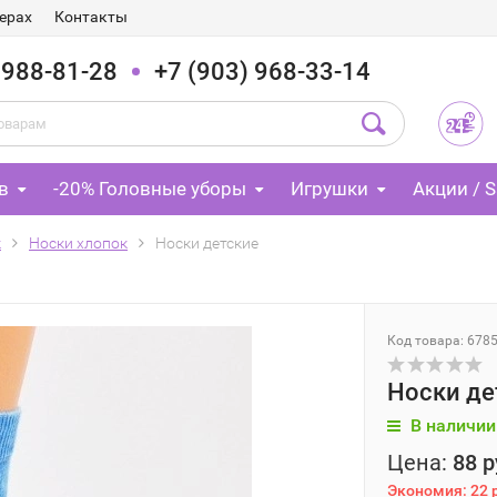
ерах
Контакты
 988-81-28
+7 (903) 968-33-14
в
-20% Головные уборы
Игрушки
Акции / S
к
Носки хлопок
Носки детские
Код товара: 678
Носки де
В наличии
Цена:
88 р
Экономия:
22 