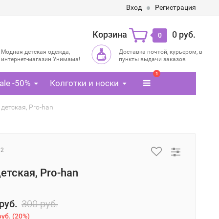
Вход
Регистрация
Корзина
0 руб.
0
Модная детская одежда,
Доставка почтой, курьером, в
интернет-магазин Унимама!
пункты выдачи заказов
1
ale -50%
Колготки и носки
детская, Pro-han
12
етская, Pro-han
руб.
300 руб.
руб.
(
20%
)