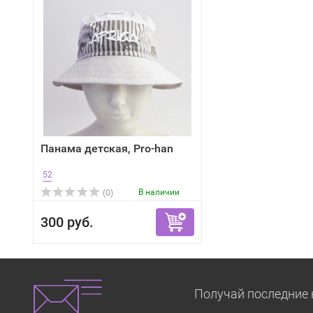
Панама детская, Pro-han
52
В наличии
(0)
300 руб.
Получай последние 