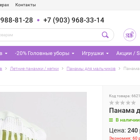
ерах
Контакты
 988-81-28
+7 (903) 968-33-14
в
-20% Головные уборы
Игрушки
Акции / S
в
Летние панамки / кепки
Панамы для мальчиков
Панама 
Код товара: 662
Панама д
В наличии
Цена:
240 
Экономия:
60 