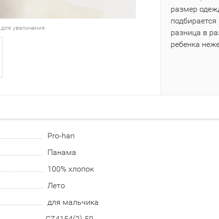
размер одежд
подбирается 
 для увеличения
разница в р
ребенка неж
Pro-han
Панама
100% хлопок
Лето
для мальчика
CZ4154(2)-50