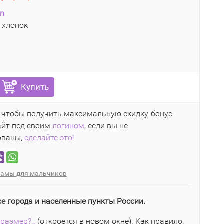
an
 хлопок
Купить
..чтобы получить максимальную скидку-бонус
айт под своим
логином
, если вы не
ованы,
сделайте это!
амы для мальчиков
се города и населенные пункты России.
размер?..
(откроется в новом окне). Как правило,