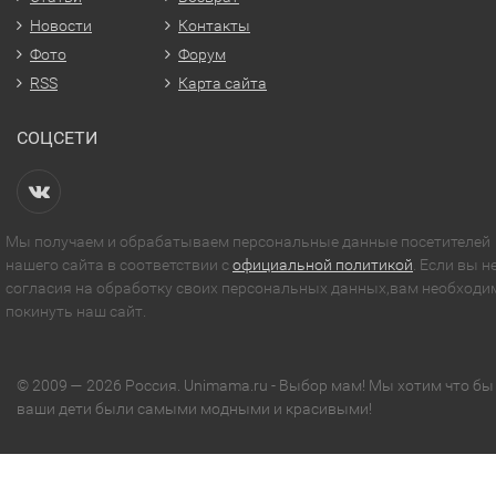
Новости
Контакты
Фото
Форум
RSS
Карта сайта
СОЦСЕТИ
Мы получаем и обрабатываем персональные данные посетителей
нашего сайта в соответствии с
официальной политикой
. Если вы н
согласия на обработку своих персональных данных,вам необходи
покинуть наш сайт.
© 2009 — 2026 Россия. Unimama.ru - Выбор мам! Мы хотим что бы
ваши дети были самыми модными и красивыми!