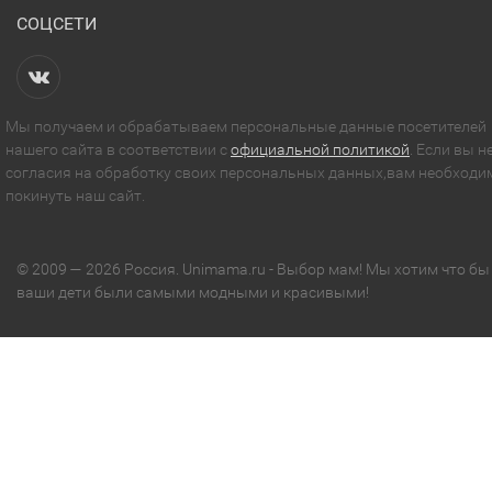
СОЦСЕТИ
Мы получаем и обрабатываем персональные данные посетителей
нашего сайта в соответствии с
официальной политикой
. Если вы н
согласия на обработку своих персональных данных,вам необходи
покинуть наш сайт.
© 2009 — 2026 Россия. Unimama.ru - Выбор мам! Мы хотим что бы
ваши дети были самыми модными и красивыми!