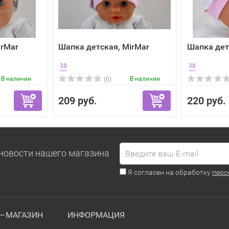
irMar
Шапка детская, MirMar
Шапка дет
38
38
В наличии
В наличии
(0)
209 руб.
220 руб.
новости нашего магазина
Я согласен на обработку
перс
Т—МАГАЗИН
ИНФОРМАЦИЯ