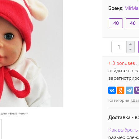
Бренд:
MirMa
40
46
+ 3 bonuses
.
зайдите на с
зарегистрир
Категория:
Шап
 для увеличения
Доставка - в
Как выбрать 
размер одежд