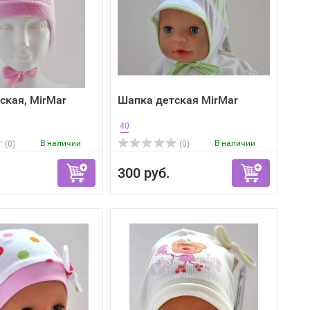
ская, MirMar
Шапка детская MirMar
40
В наличии
В наличии
(0)
(0)
300 руб.