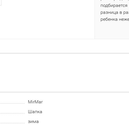
подбирается 
разница в р
ребенка неж
MirMar
Шапка
зима