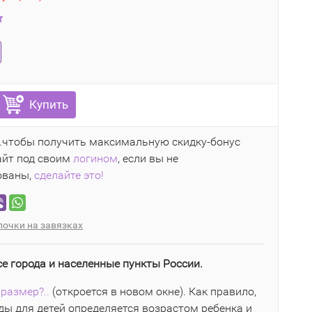
r
Купить
..чтобы получить максимальную скидку-бонус
айт под своим
логином
, если вы не
ованы,
сделайте это!
очки на завязках
се города и населенные пункты России.
размер?..
(откроется в новом окне). Как правило,
ы для детей определяется возрастом ребенка и