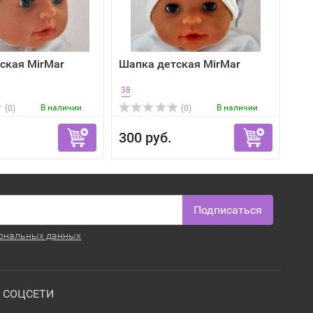
ская MirMar
Шапка детская MirMar
38
В наличии
В наличии
(0)
(0)
300 руб.
Подписаться
ональных данных
СОЦСЕТИ