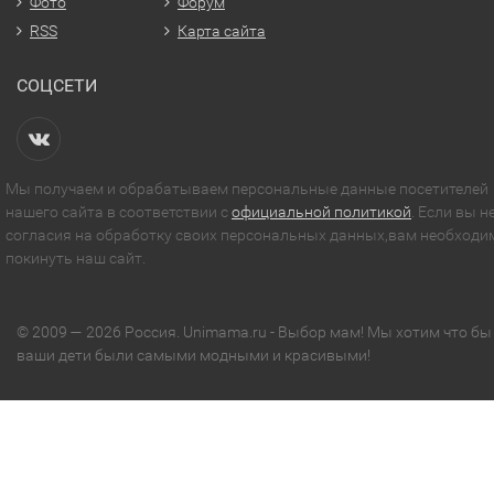
Фото
Форум
RSS
Карта сайта
СОЦСЕТИ
Мы получаем и обрабатываем персональные данные посетителей
нашего сайта в соответствии с
официальной политикой
. Если вы н
согласия на обработку своих персональных данных,вам необходи
покинуть наш сайт.
© 2009 — 2026 Россия. Unimama.ru - Выбор мам! Мы хотим что бы
ваши дети были самыми модными и красивыми!