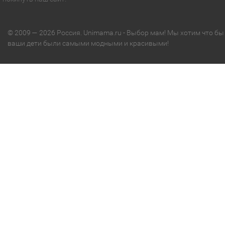
© 2009 — 2026 Россия. Unimama.ru - Выбор мам! Мы хотим что бы
ваши дети были самыми модными и красивыми!