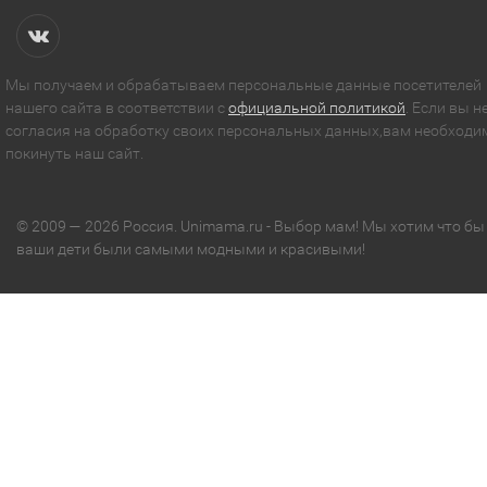
Мы получаем и обрабатываем персональные данные посетителей
нашего сайта в соответствии с
официальной политикой
. Если вы н
согласия на обработку своих персональных данных,вам необходи
покинуть наш сайт.
© 2009 — 2026 Россия. Unimama.ru - Выбор мам! Мы хотим что бы
ваши дети были самыми модными и красивыми!