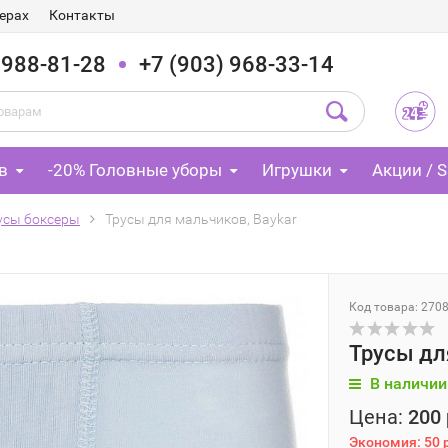
ерах
Контакты
 988-81-28
+7 (903) 968-33-14
в
-20% Головные уборы
Игрушки
Акции / S
усы боксеры
Трусы для мальчиков, Baykar
Код товара: 270
Трусы дл
В наличии
Цена:
200 
Экономия:
50 