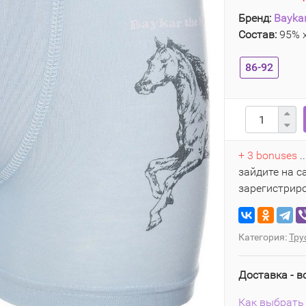
Бренд:
Bayka
Состав:
95% х
86-92
+ 3 bonuses
.
зайдите на с
зарегистрир
Категория:
Тру
Доставка - в
Как выбрать 