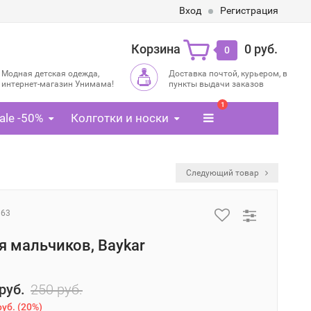
Вход
Регистрация
Корзина
0 руб.
0
Модная детская одежда,
Доставка почтой, курьером, в
интернет-магазин Унимама!
пункты выдачи заказов
1
ale -50%
Колготки и носки
Следующий товар
863
я мальчиков, Baykar
руб.
250 руб.
руб.
(
20%
)