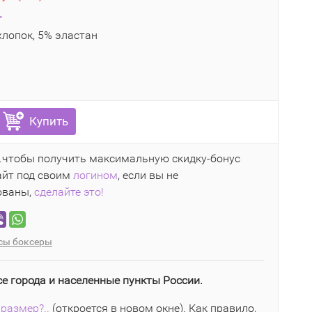
r
лопок, 5% эластан
Купить
..чтобы получить максимальную скидку-бонус
айт под своим
логином
, если вы не
ованы,
сделайте это!
сы боксеры
се города и населенные пункты России.
размер?..
(откроется в новом окне). Как правило,