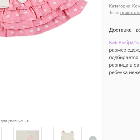
Категории:
Ком
Теги:
трикотаж
Доставка - в
Как выбрать 
размер одежд
подбирается 
разница в р
ребенка неж
 для увеличения