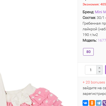
Экономия:
405
Бренд:
Mini M
Состав:
30/1 
Гребенная пр
лайкрой (наб
190 г/м2
Модель:
167
80
+ 20 bonuses
зайдите на с
зарегистрир