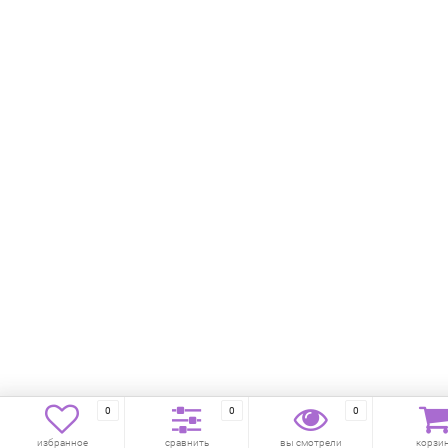
0
0
0
избранное
сравнить
вы смотрели
корзи