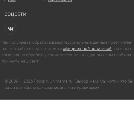
СОЦСЕТИ
Мы получаем и обрабатываем персональные данные посетителей
нашего сайта в соответствии с
официальной политикой
. Если вы н
согласия на обработку своих персональных данных,вам необходи
покинуть наш сайт.
© 2009 — 2026 Россия. Unimama.ru - Выбор мам! Мы хотим что бы
ваши дети были самыми модными и красивыми!