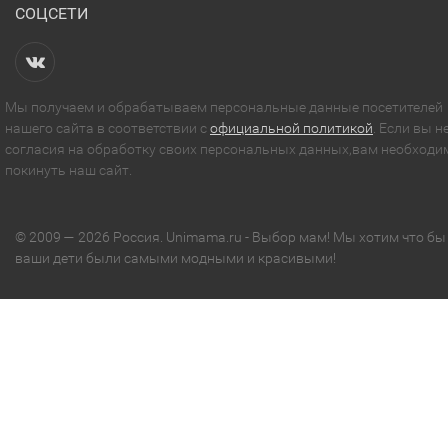
СОЦСЕТИ
Мы получаем и обрабатываем персональные данные посетителей
нашего сайта в соответствии с
официальной политикой
. Если вы н
согласия на обработку своих персональных данных,вам необходи
покинуть наш сайт.
© 2009 — 2026 Россия. Unimama.ru - Выбор мам! Мы хотим что бы
ваши дети были самыми модными и красивыми!