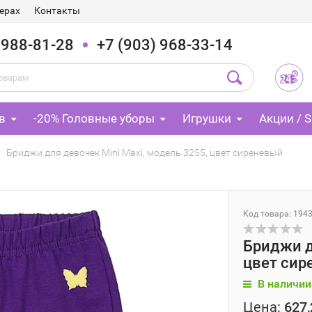
ерах
Контакты
 988-81-28
+7 (903) 968-33-14
в
-20% Головные уборы
Игрушки
Акции / S
Бриджи для девочек Mini Maxi, модель 3255, цвет сиреневый
Код товара: 194
Бриджи д
цвет сир
В наличии
Цена:
627,