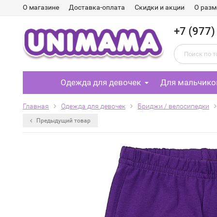
О магазине
Доставка-оплата
Скидки и акции
О разм
+7 (977)
Одежда для девочек
Для мальчико
Главная
Одежда для девочек
Бриджи / велосипедки
Предыдущий товар