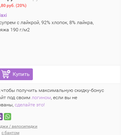
,80 руб.
(
20%
)
axi
супрем с лайкрой, 92% хлопок, 8% лайкра,
яжа 190 г/м2
5
Купить
..чтобы получить максимальную скидку-бонус
айт под своим
логином
, если вы не
ованы,
сделайте это!
джи / велосипедки
с бантом