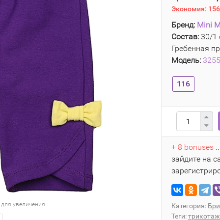
Экономия:
156
Бренд:
Mini M
Состав:
30/1 
Гребенная пр
Модель:
325
116
+ 8 bonuses
.
зайдите на с
зарегистрир
 для увеличения
Категория:
Бри
Теги:
трикотаж