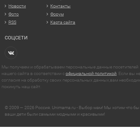
Новости
Контакты
Фото
Форум
RSS
Карта сайта
СОЦСЕТИ
Мы получаем и обрабатываем персональные данные посетителей
нашего сайта в соответствии с
официальной политикой
. Если вы н
согласия на обработку своих персональных данных,вам необходи
покинуть наш сайт.
© 2009 — 2026 Россия. Unimama.ru - Выбор мам! Мы хотим что бы
ваши дети были самыми модными и красивыми!