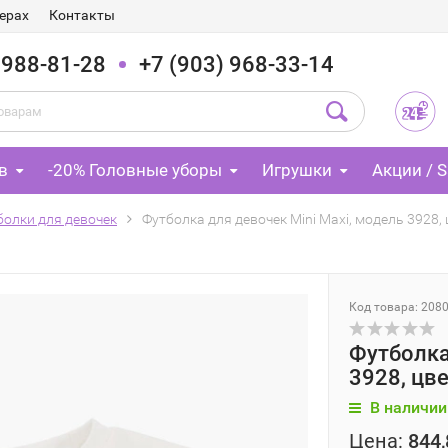
ерах
Контакты
 988-81-28
+7 (903) 968-33-14
в
-20% Головные уборы
Игрушки
Акции / S
болки для девочек
Футболка для девочек Mini Maxi, модель 3928,
Код товара: 208
Футболка
3928, цв
В наличии
Цена:
844,