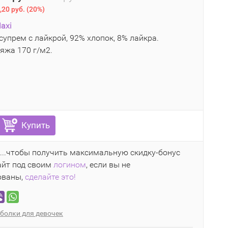
,20 руб.
(
20%
)
axi
супрем с лайкрой, 92% хлопок, 8% лайкра.
яжа 170 г/м2.
8
Купить
...чтобы получить максимальную скидку-бонус
айт под своим
логином
, если вы не
ованы,
сделайте это!
болки для девочек