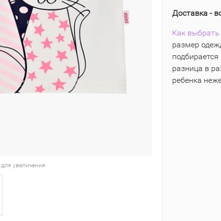
Доставка - в
Как выбрать 
размер одежд
подбирается 
разница в р
ребенка неж
 для увеличения