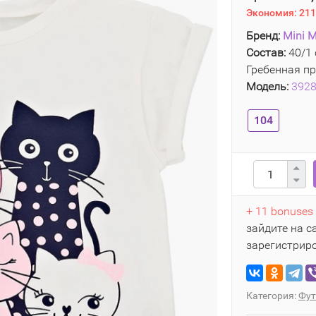
Экономия:
211
Бренд:
Mini M
Состав:
40/1 
Гребенная пр
Модель:
392
104
+ 11 bonuses
зайдите на с
зарегистрир
Категория:
Фут