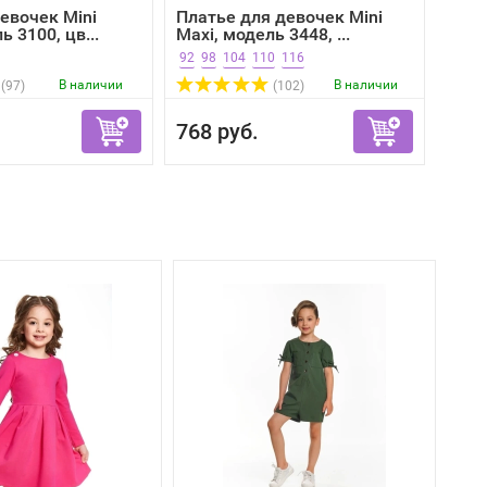
евочек Mini
Платье для девочек Mini
ь 3100, цв...
Maxi, модель 3448, ...
92
98
104
110
116
В наличии
В наличии
(97)
(102)
768 руб.