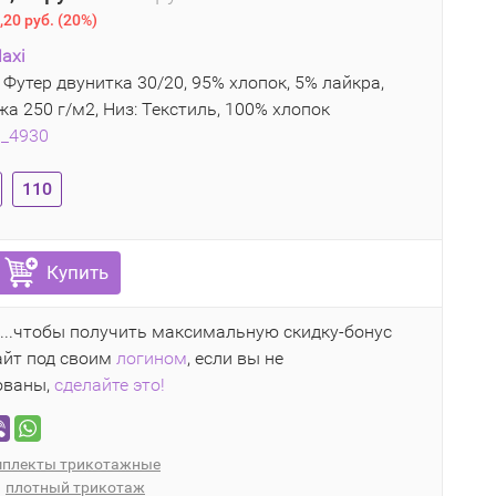
,20 руб.
(
20%
)
axi
 Футер двунитка 30/20, 95% хлопок, 5% лайкра,
а 250 г/м2, Низ: Текстиль, 100% хлопок
9_4930
110
Купить
...чтобы получить максимальную скидку-бонус
айт под своим
логином
, если вы не
ованы,
сделайте это!
плекты трикотажные
плотный трикотаж