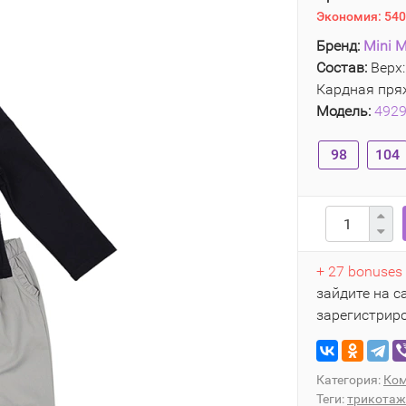
Экономия:
540
Бренд:
Mini M
Состав:
Верх:
Кардная пряж
Модель:
492
98
104
+ 27 bonuses
зайдите на с
зарегистрир
Категория:
Ком
Теги:
трикотаж