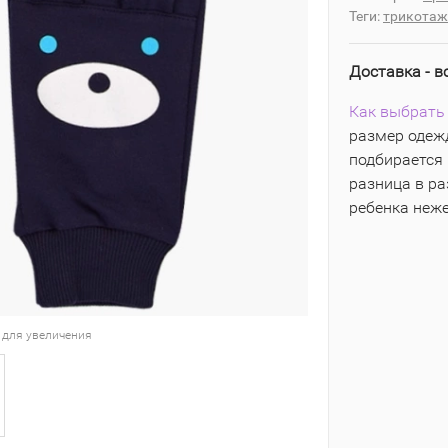
Теги:
трикотаж
Доставка - в
Как выбрать 
размер одежд
подбирается 
разница в р
ребенка неж
 для увеличения