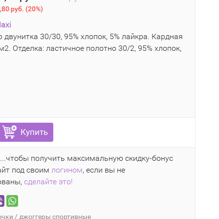
,80 руб.
(
20%
)
axi
 двунитка 30/30, 95% хлопок, 5% лайкра. Кардная
м2. Отделка: ластичное полотно 30/2, 95% хлопок,
6
Купить
...чтобы получить максимальную скидку-бонус
айт под своим
логином
, если вы не
ованы,
сделайте это!
чки / джоггеры спортивные