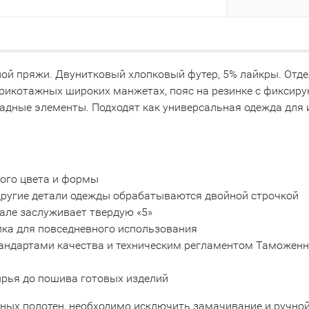
ой пряжи. Двунитковый хлопковый футер, 5% лайкры. Отдел
трикотажных широких манжетах, пояс на резинке с фикс
дные элементы. Подходят как универсальная одежда для и
ного цвета и формы
 другие детали одежды обрабатываются двойной строчкой
але заслуживает твердую «5»
пка для повседневного использования
тандартами качества и техническим регламентом Таможенно
сырья до пошива готовых изделий
тных полотен, необходимо исключить замачивание и ручно