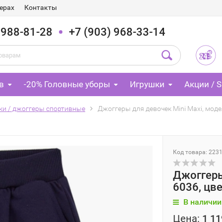
ерах
Контакты
 988-81-28
+7 (903) 968-33-14
в
-20% Головные уборы
Игрушки
Акции / S
ки / джоггеры спортивные
Джоггеры для девочек Mini Maxi, моде
Код товара: 223
Джоггеры
6036, цв
В наличии
Цена:
1 11