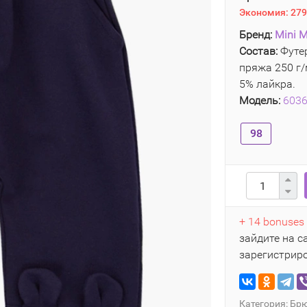
Экономия:
279
Бренд:
Mini M
Состав:
Футер
пряжа 250 г/
5% лайкра.
Модель:
603
98
+ 14 bonuses
зайдите на с
зарегистрир
Категория:
Брю