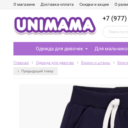
О магазине
Доставка-оплата
Скидки и акции
О разм
+7 (977)
Одежда для девочек
Для мальчико
Главная
Одежда для девочек
Брюки и штаны
Брюч
Предыдущий товар