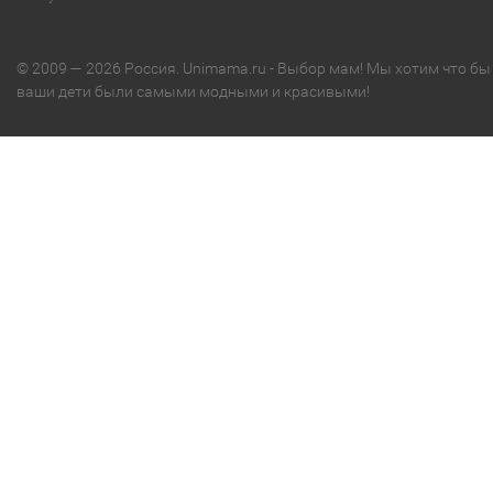
© 2009 — 2026 Россия. Unimama.ru - Выбор мам! Мы хотим что бы
ваши дети были самыми модными и красивыми!