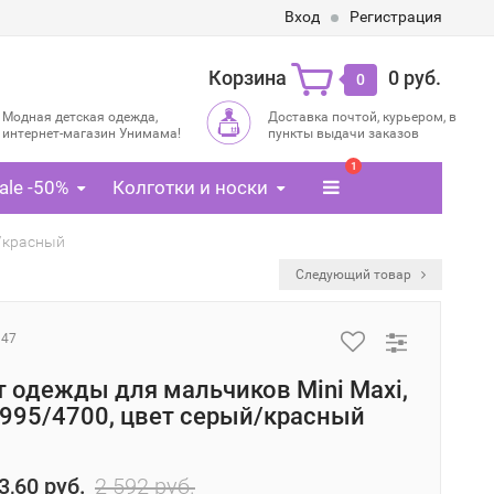
Вход
Регистрация
Корзина
0 руб.
0
Модная детская одежда,
Доставка почтой, курьером, в
интернет-магазин Унимама!
пункты выдачи заказов
1
ale -50%
Колготки и носки
й/красный
Следующий товар
947
 одежды для мальчиков Mini Maxi,
995/4700, цвет серый/красный
3,60 руб.
2 592 руб.