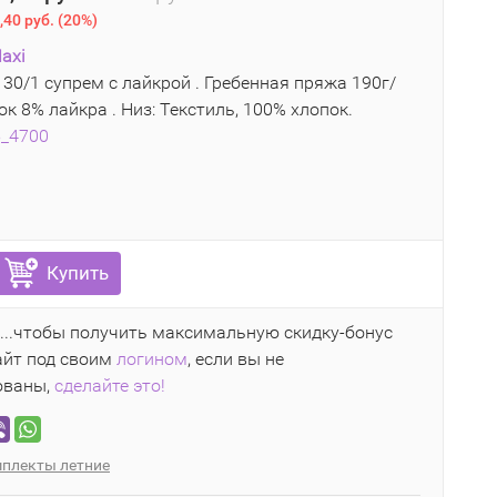
,40 руб.
(
20%
)
axi
 30/1 супрем с лайкрой . Гребенная пряжа 190г/
ок 8% лайкра . Низ: Текстиль, 100% хлопок.
5_4700
Купить
...чтобы получить максимальную скидку-бонус
айт под своим
логином
, если вы не
ованы,
сделайте это!
плекты летние