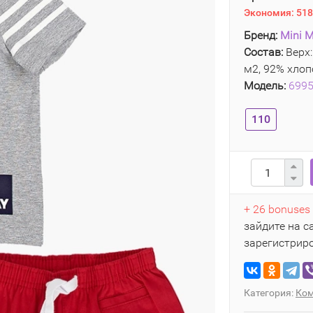
Экономия:
518
Бренд:
Mini M
Состав:
Верх:
м2, 92% хлоп
Модель:
699
110
+ 26 bonuses
зайдите на с
зарегистрир
Категория:
Ком