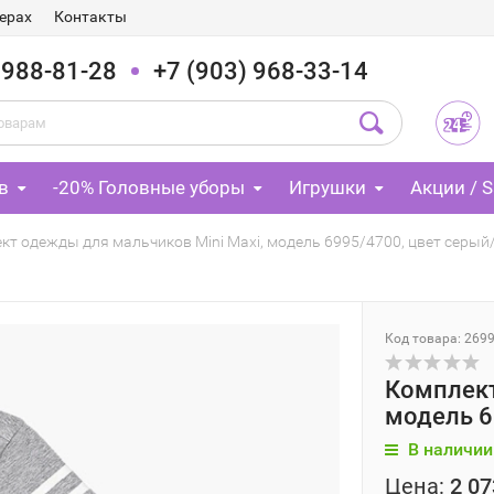
ерах
Контакты
 988-81-28
+7 (903) 968-33-14
в
-20% Головные уборы
Игрушки
Акции / S
кт одежды для мальчиков Mini Maxi, модель 6995/4700, цвет серы
Код товара: 269
Комплект
модель 6
В наличии
Цена:
2 07