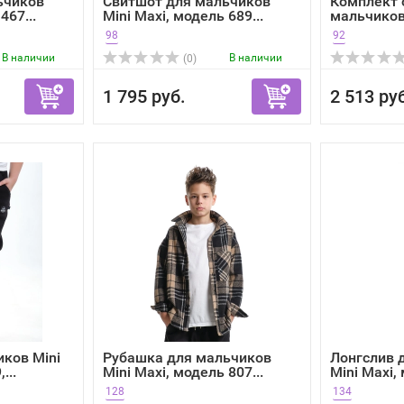
ьчиков
Свитшот для мальчиков
Комплект
467...
Mini Maxi, модель 689...
мальчиков 
98
92
В наличии
В наличии
(0)
1 795 руб.
2 513 ру
ков Mini
Рубашка для мальчиков
Лонгслив 
...
Mini Maxi, модель 807...
Mini Maxi, 
128
134