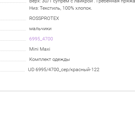
Верх: 30/1 супрем с лайкрой . Гребенная пряжа
Низ: Текстиль, 100% хлопок.
ROSSPROTEX
мальчики
6995_4700
Mini Maxi
Комплект одежды
UD 6995/4700_сер/красный-122