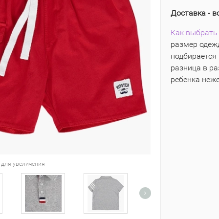
Доставка - в
Как выбрать 
размер одежд
подбирается 
разница в р
ребенка неж
 для увеличения