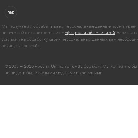
Мы получаем и обрабатываем персональные данные посетителей
нашего сайта в соответствии с
официальной политикой
. Если вы н
согласия на обработку своих персональных данных,вам необходи
покинуть наш сайт.
© 2009 — 2026 Россия. Unimama.ru - Выбор мам! Мы хотим что бы
ваши дети были самыми модными и красивыми!