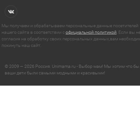
Мы получаем и обрабатываем персональные данные посетителей
нашего сайта в соответствии с
официальной политикой
. Если вы н
согласия на обработку своих персональных данных,вам необходи
покинуть наш сайт.
© 2009 — 2026 Россия. Unimama.ru - Выбор мам! Мы хотим что бы
ваши дети были самыми модными и красивыми!