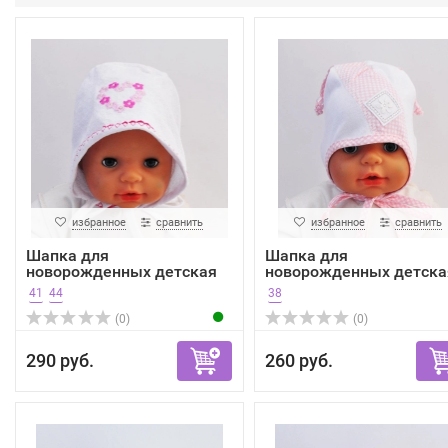
избранное
сравнить
избранное
сравнить
Шапка для
Шапка для
новорожденных детская
новорожденных детска
Bexa
Bexa
41
44
38
(0)
(0)
290 руб.
260 руб.