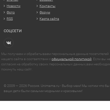
Новости
Контакты
Фото
Форум
RSS
Карта сайта
СОЦСЕТИ
Мы получаем и обрабатываем персональные данные посетителей
нашего сайта в соответствии с
официальной политикой
. Если вы н
согласия на обработку своих персональных данных,вам необходи
покинуть наш сайт.
© 2009 — 2026 Россия. Unimama.ru - Выбор мам! Мы хотим что бы
ваши дети были самыми модными и красивыми!