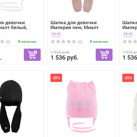
ля девочки
Шапка для девочки
Шапка
иалт белый,
Империя new, Миалт
Импер
бежево...
белый,
6
54-56
54-56
В наличии
В наличии
(0)
(0)
1 920 руб.
1 920 р
.
1 536 руб.
1 536
-20%
-20%