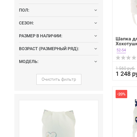
ПОЛ:
СЕЗОН:
РАЗМЕР В НАЛИЧИИ:
Шапка д
Хохотушк
в...
ВОЗРАСТ (РАЗМЕРНЫЙ РЯД):
52-54
МОДЕЛЬ:
1 560 руб.
1 248 р
Очистить фильтр
-20%