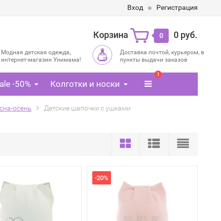
Вход
Регистрация
Корзина
0 руб.
0
Модная детская одежда,
Доставка почтой, курьером, в
интернет-магазин Унимама!
пункты выдачи заказов
1
ale -50%
Колготки и носки
сна-осень
Детские шапочки с ушками
-20%