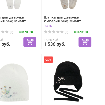
 для девочки
Шапка для девочки
ия new, Миалт
Империя new, Миалт
...
молочн...
54-56
В наличии
В наличии
(0)
(0)
уб.
1 920 руб.
 руб.
1 536 руб.
-20%