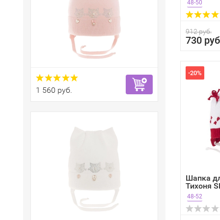
48-50
912 руб.
730 руб
-20%
1 560 руб.
Шапка д
Тихоня 
48-52