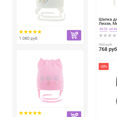
Шапка д
Лиззи, М
весна...
48-50
44-4
1 080 руб.
960 руб.
768 руб
-20%