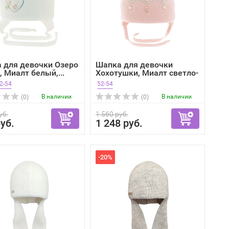
 для девочки Озеро
Шапка для девочки
 Миалт белый,...
Хохотушки, Миалт светло-
р...
2-54
52-54
В наличии
В наличии
(0)
(0)
уб.
1 560 руб.
уб.
1 248 руб.
-20%