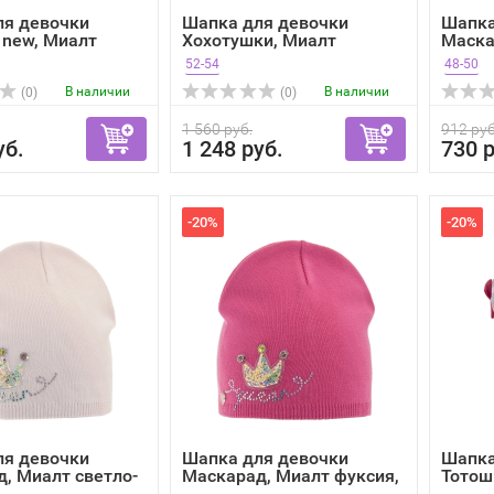
ля девочки
Шапка для девочки
Шапка
 new, Миалт
Хохотушки, Миалт
Маска
розовый,...
ве...
52-54
48-50
В наличии
В наличии
(0)
(0)
1 560 руб.
912 руб
уб.
1 248 руб.
730 р
-20%
-20%
ля девочки
Шапка для девочки
Шапка
, Миалт светло-
Маскарад, Миалт фуксия,
Тотош
в...
сер...