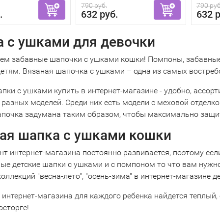
790 руб.
790 руб
.
632 руб.
632 р
 с ушками для девочки
ем забавные шапочки с ушками кошки! Помпоны, забавные
детям. Вязаная шапочка с ушками – одна из самых востреб
апки с ушками купить в интернет-магазине - удобно, ассо
разных моделей. Среди них есть модели с меховой отделкой
почка задумана таким образом, чтобы максимально защитит
ая шапка с ушками кошки
т интернет-магазина постоянно развивается, поэтому если
ые детские шапки с ушками и с помпоном то что вам нужн
оллекций "весна-лето", "осень-зима" в интернет-магазине 
 интернет-магазина для каждого ребенка найдется теплый,
осторге!