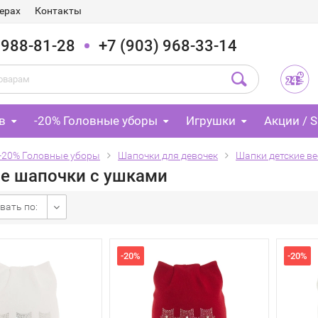
ерах
Контакты
 988-81-28
+7 (903) 968-33-14
в
-20% Головные уборы
Игрушки
Акции / S
-20% Головные уборы
Шапочки для девочек
Шапки детские ве
е шапочки с ушками
вать по:
-20%
-20%