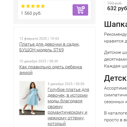
790 руб.
632 руб
1 560 руб.
Шапка
Рекоменду
12 февраля 2026 / 10:43
нравятся 
Платье для девочки в садик,
БУШОН модель ST69
Детские ш
десятками 
10 декабря 2025 / 08:30
Каждая ша
Как правильно одеть ребенка
зимой
Детск
5 декабря 2025 / 00:06
Ассортимен
Голубое платье для
симпатичн
девочек, в истории
моды благодаря
сезонных к
своему
романтическому и
В каталоге
нежному оттенку,
просто в в
который