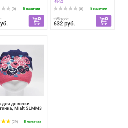
48-52
В наличии
В наличии
(0)
(0)
.
790 руб.
уб.
632 руб.
 для девочки
тинка, Mialt SLMM3
В наличии
(29)