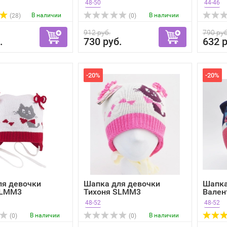
48-50
44-46
В наличии
В наличии
(28)
(0)
912 руб.
790 руб
.
730 руб.
632 р
-20%
-20%
ля девочки
Шапка для девочки
Шапка
SLMM3
Тихоня SLMM3
Вален
48-52
48-52
В наличии
В наличии
(0)
(0)