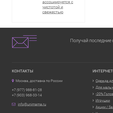
ассоциируется с
чистотой и
свежестью
Получай последние 
КОНТАКТЫ
ИНТЕРНЕ
Москва, доставка по России
Одежда дл
Для маль
+7 (977) 988-81-28
-20% Голо
+7 (903) 968-33-14
Игрушки
info@unimama.ru
Акции / Sa