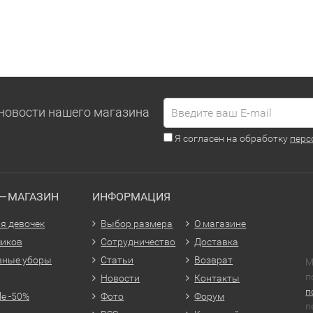
новости нашего магазина
Я согласен на обработку
перс
Т—МАГАЗИН
ИНФОРМАЦИЯ
я девочек
Выбор размера
О магазине
чиков
Сотрудничество
Доставка
вные уборы
Статьи
Возврат
М
п
Новости
Контакты
п
le -50%
Фото
Форум
п