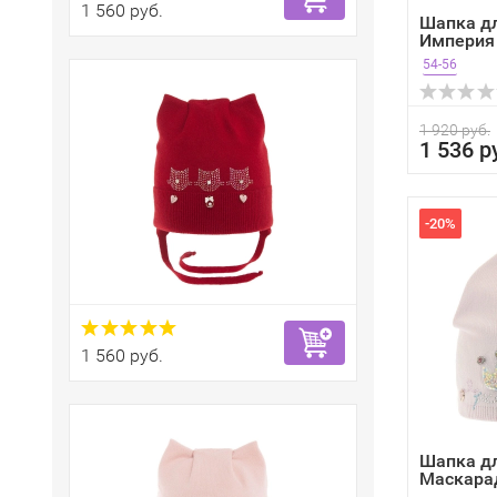
1 560 руб.
Шапка д
Империя
черный...
54-56
1 920 руб.
1 536 р
-20%
1 560 руб.
Шапка д
Маскарад
ро...