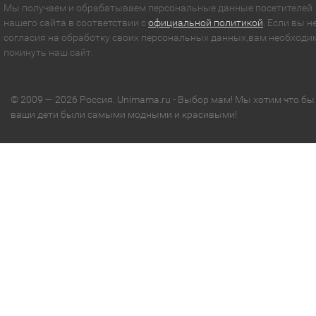
Мы получаем и обрабатываем персональные данные посетителей
нашего сайта в соответствии с
официальной политикой
. Если вы н
согласия на обработку своих персональных данных,вам необходи
покинуть наш сайт.
© 2009 — 2026 Россия. Unimama.ru - Выбор мам! Мы хотим что бы
ваши дети были самыми модными и красивыми!