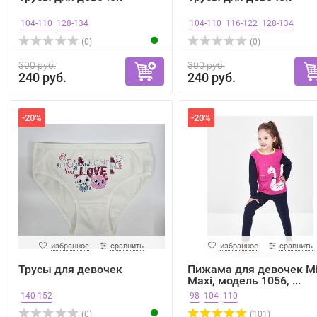
104-110
128-134
104-110
116-122
128-134
(0)
(0)
300 руб.
300 руб.
240 руб.
240 руб.
-20%
-20%
избранное
сравнить
избранное
сравнить
Трусы для девочек
Пижама для девочек Mi
Maxi, модель 1056, ...
140-152
98
104
110
(0)
(101)