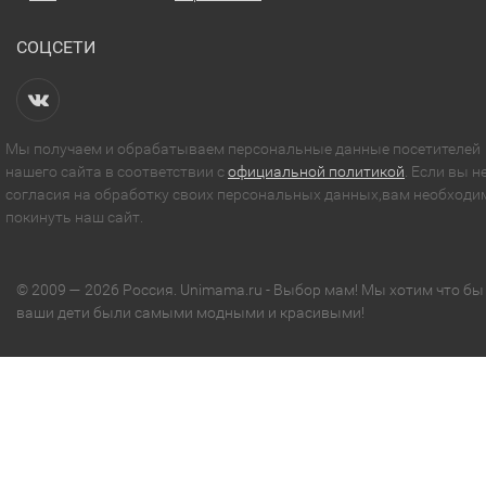
СОЦСЕТИ
Мы получаем и обрабатываем персональные данные посетителей
нашего сайта в соответствии с
официальной политикой
. Если вы н
согласия на обработку своих персональных данных,вам необходи
покинуть наш сайт.
© 2009 — 2026 Россия. Unimama.ru - Выбор мам! Мы хотим что бы
ваши дети были самыми модными и красивыми!