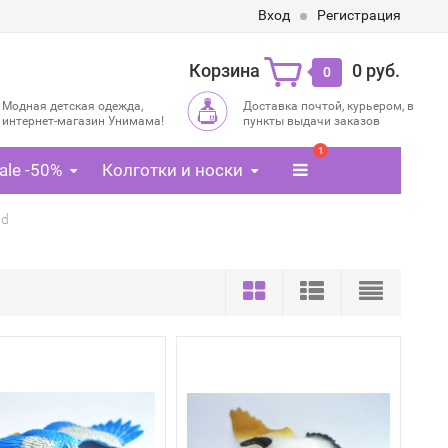
Вход
Регистрация
Корзина
0 руб.
0
Модная детская одежда,
Доставка почтой, курьером, в
интернет-магазин Унимама!
пункты выдачи заказов
1
ale -50%
Колготки и носки
ld