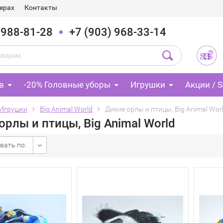
ерах
Контакты
 988-81-28
+7 (903) 968-33-14
в
-20% Головные уборы
Игрушки
Акции / S
Игрушки
Big Animal World
Дикие орлы и птицы, Big Animal Wor
орлы и птицы, Big Animal World
вать по: