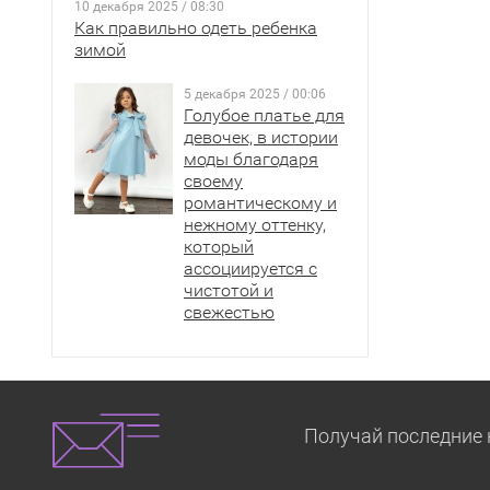
10 декабря 2025 / 08:30
Как правильно одеть ребенка
зимой
5 декабря 2025 / 00:06
Голубое платье для
девочек, в истории
моды благодаря
своему
романтическому и
нежному оттенку,
который
ассоциируется с
чистотой и
свежестью
Получай последние 