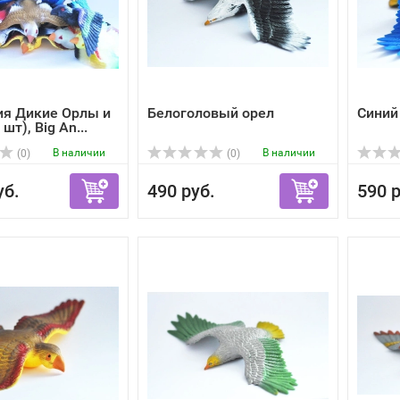
ия Дикие Орлы и
Белоголовый орел
Синий
шт), Big An...
В наличии
В наличии
(0)
(0)
уб.
490 руб.
590 р