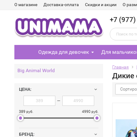
О магазине
Доставка-оплата
Скидки и акции
О разм
+7 (977)
Одежда для девочек
Для мальчико
Главная
Big Animal World
Дикие 
Сортиро
ЦЕНА:
—
389 руб.
4990 руб.
БРЕНД: