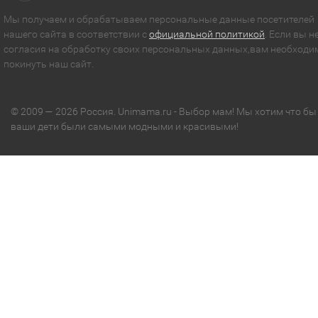
Мы получаем и обрабатываем персональные данные посетителей
нашего сайта в соответствии с
официальной политикой
. Если вы н
согласия на обработку своих персональных данных,вам необходи
покинуть наш сайт.
© 2009 — 2026 Россия. Unimama.ru - Выбор мам! Мы хотим что бы
ваши дети были самыми модными и красивыми!