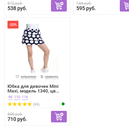
672 руб.
744 руб.
538 руб.
595 руб.
-20%
избранное
сравнить
Юбка для девочек Mini
Maxi, модель 1340, цв...
98
110
116
(99)
888 руб.
710 руб.