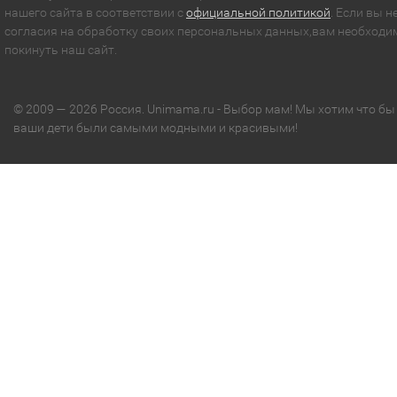
нашего сайта в соответствии с
официальной политикой
. Если вы н
согласия на обработку своих персональных данных,вам необходи
покинуть наш сайт.
© 2009 — 2026 Россия. Unimama.ru - Выбор мам! Мы хотим что бы
ваши дети были самыми модными и красивыми!