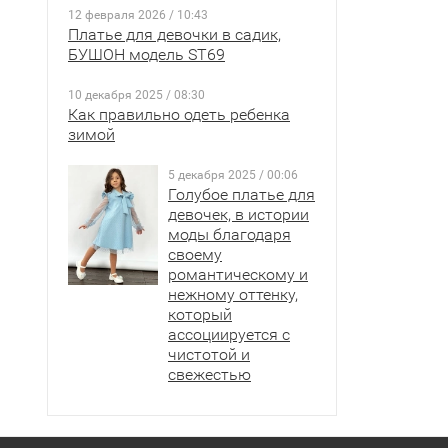
12 февраля 2026 / 10:43
Платье для девочки в садик,
БУШОН модель ST69
10 декабря 2025 / 08:30
Как правильно одеть ребенка
зимой
5 декабря 2025 / 00:06
Голубое платье для
девочек, в истории
моды благодаря
своему
романтическому и
нежному оттенку,
который
ассоциируется с
чистотой и
свежестью