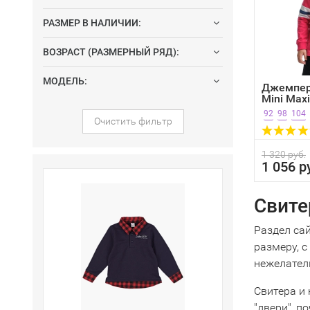
РАЗМЕР В НАЛИЧИИ:
ВОЗРАСТ (РАЗМЕРНЫЙ РЯД):
МОДЕЛЬ:
Джемпер
Mini Maxi
92
98
104
Очистить фильтр
1 320 руб.
1 056 р
Свите
Раздел сай
размеру, 
нежелатель
Свитера и 
"двери", 