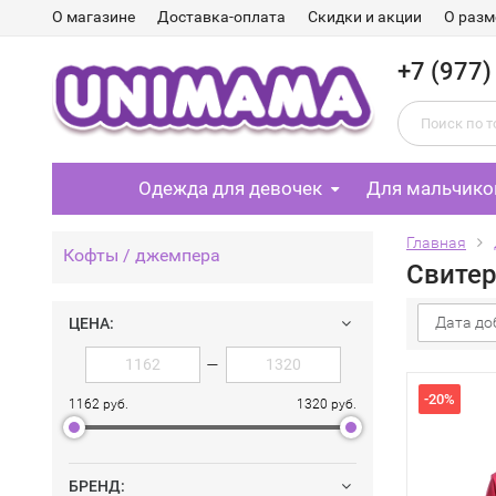
О магазине
Доставка-оплата
Скидки и акции
О разм
+7 (977)
Одежда для девочек
Для мальчико
Главная
Кофты / джемпера
Свитер
Дата до
ЦЕНА:
—
-20%
1162 руб.
1320 руб.
БРЕНД: