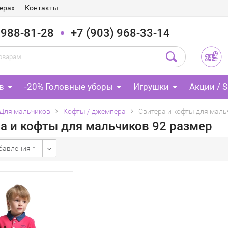
ерах
Контакты
 988-81-28
+7 (903) 968-33-14
в
-20% Головные уборы
Игрушки
Акции / S
Для мальчиков
Кофты / джемпера
Свитера и кофты для маль
а и кофты для мальчиков 92 размер
бавления ↑