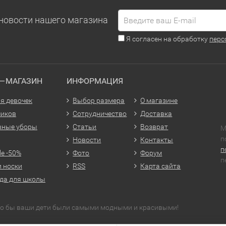
новости нашего магазина
Я согласен на обработку
перс
Т—МАГАЗИН
ИНФОРМАЦИЯ
я девочек
Выбор размера
О магазине
чиков
Сотрудничество
Доставка
вные уборы
Статьи
Возврат
М
п
Новости
Контакты
п
le -50%
Фото
Форум
п
и носки
RSS
Карта сайта
да для школы
что бы ваши дети были самыми модными и красивыми!