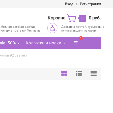
Вход
Регистрация
Корзина
0 руб.
0
Модная детская одежда,
Доставка почтой, курьером, в
интернет-магазин Унимама!
пункты выдачи заказов
1
ale -50%
Колготки и носки
чиков 92 размер