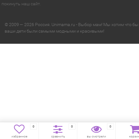
покинуть наш сайт.
© 2009 — 2026 Россия. Unimama.ru - Выбор мам! Мы хотим что бы
ваши дети были самыми модными и красивыми!
0
0
0
избранное
сравнить
вы смотрели
корзи