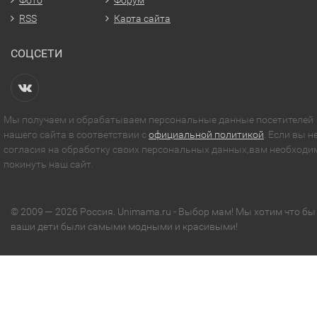
Фото
Форум
RSS
Карта сайта
СОЦСЕТИ
Мы получаем и обрабатываем персональные данные посетителей
нашего сайта в соответствии с
официальной политикой
. Если вы н
согласия на обработку своих персональных данных,вам необходи
покинуть наш сайт.
© 2009 — 2026 Россия. Unimama.ru - Выбор мам! Мы хотим что бы
ваши дети были самыми модными и красивыми!