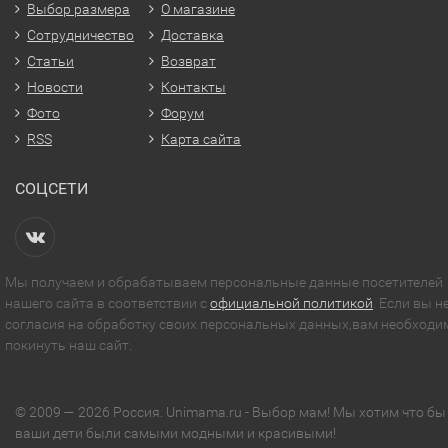
Выбор размера
О магазине
Сотрудничество
Доставка
Статьи
Возврат
Новости
Контакты
Фото
Форум
RSS
Карта сайта
СОЦСЕТИ
Мы получаем и обрабатываем персональные данные посетителей
нашего сайта в соответствии с
официальной политикой
. Если вы н
согласия на обработку своих персональных данных,вам необходи
покинуть наш сайт.
© 2009 — 2026 Россия. Unimama.ru - Выбор мам! Мы хотим что бы
ваши дети были самыми модными и красивыми!