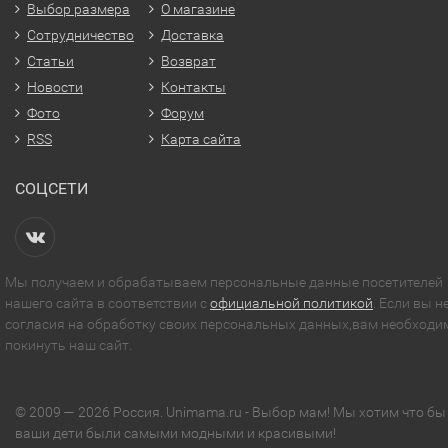
Выбор размера
О магазине
Сотрудничество
Доставка
Статьи
Возврат
Новости
Контакты
Фото
Форум
RSS
Карта сайта
СОЦСЕТИ
Мы получаем и обрабатываем персональные данные посетителей
нашего сайта в соответствии с
официальной политикой
. Если вы н
согласия на обработку своих персональных данных,вам необходи
покинуть наш сайт.
© 2009 — 2026 Россия. Unimama.ru - Выбор мам! Мы хотим что бы
ваши дети были самыми модными и красивыми!