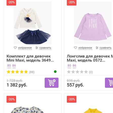
-20%
-20%
избранное
сравнить
избранное
сравнить
Комплект для девочек
Лонгслив для девочек M
Mini Maxi, модель 3649...
Maxi, модель 0572...
80
86
80
86
(88)
(0)
1 728 руб.
696 руб.
1 382 руб.
557 руб.
-20%
-20%