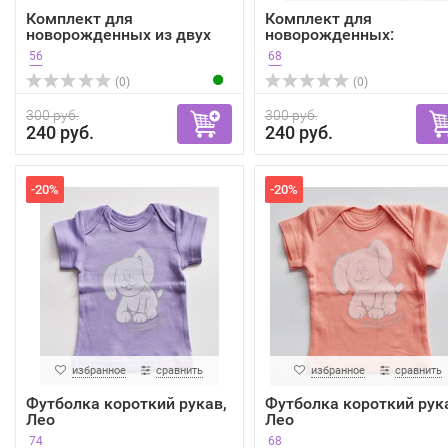
Комплект для
Комплект для
новорожденных из двух
новорожденных:
футболок...
Распашонка для ...
56
68
(0)
(0)
300 руб.
300 руб.
240 руб.
240 руб.
-20%
-20%
избранное
сравнить
избранное
сравнить
Футболка короткий рукав,
Футболка короткий рук
Лео
Лео
74
68