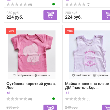
(0)
(0)
280 руб.
280 руб.
224 руб.
224 руб.
-20%
-20%
избранное
сравнить
избранное
сравнить
Футболка короткий рукав,
Майка кнопки на плече 
Лео
ДМ "пастель&qu...
68
68
(0)
(0)
280 руб.
240 руб.