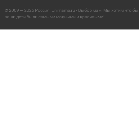
© 2009 — 2026 Россия. Unimama.ru - Выбор мам! Мы хотим что бы
ваши дети были самыми модными и красивыми!