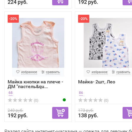
224 руб.
192 руб.
-20%
-20%
избранное
сравнить
избранное
сравнить
Майка кнопки на плече -
Майка- 2шт, Лео
ДМ "пастель&qu...
68
86
(0)
(0)
240 руб.
173 руб.
192 руб.
138 руб.
Раздел сайта интернет-магазина — одежда для девочек 