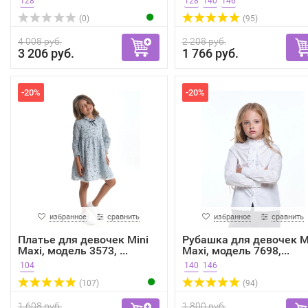
128
128
140
146
(0)
(95)
4 008 руб.
2 208 руб.
3 206 руб.
1 766 руб.
-20%
-20%
избранное
сравнить
избранное
сравнить
Платье для девочек Mini
Рубашка для девочек M
Maxi, модель 3573, ...
Maxi, модель 7698,...
104
140
146
(107)
(94)
1 608 руб.
1 800 руб.