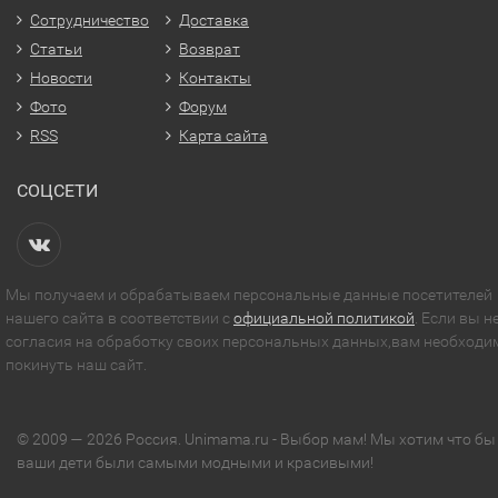
Сотрудничество
Доставка
Статьи
Возврат
Новости
Контакты
Фото
Форум
RSS
Карта сайта
СОЦСЕТИ
Мы получаем и обрабатываем персональные данные посетителей
нашего сайта в соответствии с
официальной политикой
. Если вы н
согласия на обработку своих персональных данных,вам необходи
покинуть наш сайт.
© 2009 — 2026 Россия. Unimama.ru - Выбор мам! Мы хотим что бы
ваши дети были самыми модными и красивыми!