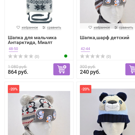
избранное
сравнить
избранное
сравнить
Шапка для мальчика
Шапка,шарф детский
Антарктида, Миалт
белый/...
48-50
42-44
(0)
(0)
1 080 руб.
300 руб.
864 руб.
240 руб.
-20%
-20%