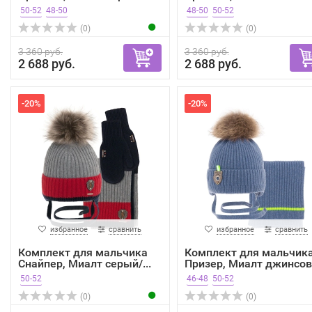
50-52
48-50
48-50
50-52
(0)
(0)
3 360 руб.
3 360 руб.
2 688 руб.
2 688 руб.
-20%
-20%
избранное
сравнить
избранное
сравнить
Комплект для мальчика
Комплект для мальчик
Снайпер, Миалт серый/...
Призер, Миалт джинсов.
50-52
46-48
50-52
(0)
(0)