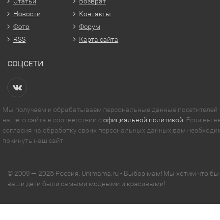
Статьи
Возврат
Новости
Контакты
Фото
Форум
RSS
Карта сайта
СОЦСЕТИ
Мы получаем и обрабатываем персональные данные посетителей
нашего сайта в соответствии с
официальной политикой
. Если вы н
согласия на обработку своих персональных данных,вам необходи
покинуть наш сайт.
© 2009 — 2026 Россия. Unimama.ru - Выбор мам! Мы хотим что бы
ваши дети были самыми модными и красивыми!