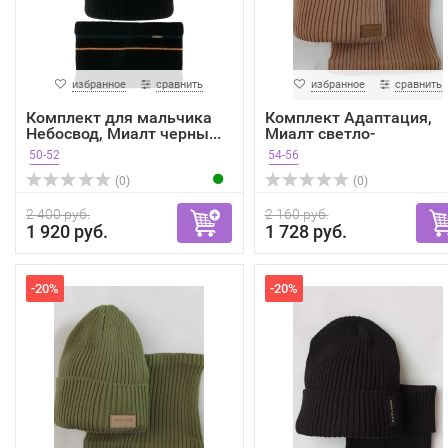
избранное
сравнить
избранное
сравнить
Комплект для мальчика
Комплект Адаптация,
Небосвод, Миалт черны...
Миалт светло-
коричневый...
50-52
54-56
(0)
(0)
2 400 руб.
2 160 руб.
1 920 руб.
1 728 руб.
-20%
-20%