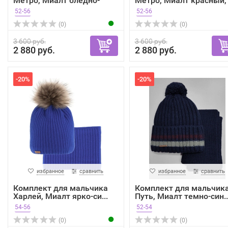
Метро, Миалт бледно-
Метро, Миалт красный,
розов...
зима
52-56
52-56
(0)
(0)
3 600 руб.
3 600 руб.
2 880 руб.
2 880 руб.
-20%
-20%
избранное
сравнить
избранное
сравнить
Комплект для мальчика
Комплект для мальчик
Харлей, Миалт ярко-си...
Путь, Миалт темно-син..
54-56
52-54
(0)
(0)