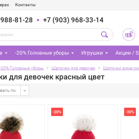
ерах
Контакты
 988-81-28
+7 (903) 968-33-14
в
-20% Головные уборы
Игрушки
Акции / S
-20% Головные уборы
Шапочки для девочек
Шапочки зима-ос
и для девочек красный цвет
вать по:
-20%
-20%