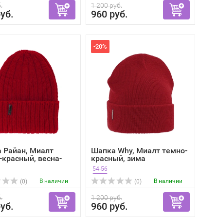
.
1 200 руб.
уб.
960 руб.
-20%
 Райан, Миалт
Шапка Why, Миалт темно-
-красный, весна-
красный, зима
54-56
В наличии
В наличии
(0)
(0)
.
1 200 руб.
уб.
960 руб.