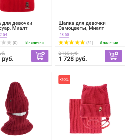
 для девочки
Шапка для девочки
суар, Миалт
Самоцветы, Миалт
й,...
красный,...
2-54
48-50
В наличии
В наличии
(0)
(31)
уб.
2 160 руб.
 руб.
1 728 руб.
-20%