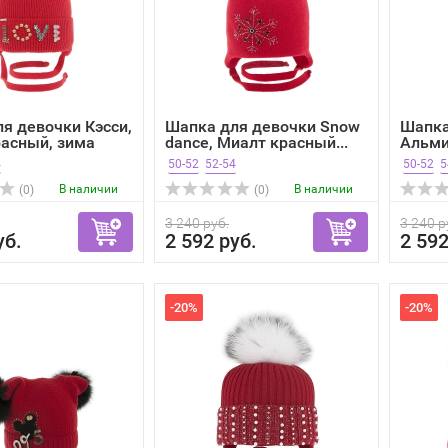
я девочки Кэсси,
Шапка для девочки Snow
Шапка
асный, зима
dance, Миалт красный...
Альми
зима
4
50-52
52-54
50-52
5
В наличии
В наличии
(0)
(0)
3 240 руб.
3 240 р
уб.
2 592 руб.
2 592
-20%
-20%