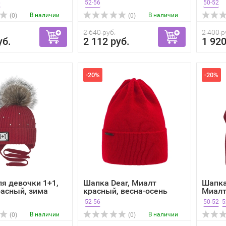
6
52-56
50-52
В наличии
В наличии
(0)
(0)
2 640 руб.
2 400 р
уб.
2 112 руб.
1 920
-20%
-20%
я девочки 1+1,
Шапка Dear, Миалт
Шапка
асный, зима
красный, весна-осень
Миалт 
52-56
50-52
5
В наличии
В наличии
(0)
(0)