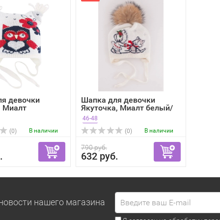
ля девочки
Шапка для девочки
, Миалт
Якуточка, Миалт белый/
/к...
кра...
46-48
В наличии
В наличии
(0)
(0)
790 руб.
.
632 руб.
новости нашего магазина