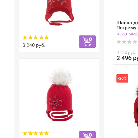
Шапка д
Погрему
красный.
48-50
50-5
3 240 руб.
3 120 руб.
2 496 р
-20%