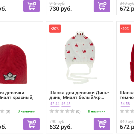
912 руб.
840 руб
уб.
730 руб.
672 р
-20%
-20%
ля девочки
Шапка для девочки Динь-
Шапка
иалт красный,
динь, Миалт белый/кр...
темно
осень
42-44
46-48
54-58
В наличии
В наличии
(0)
(0)
790 руб.
840 руб
уб.
632 руб.
672 р