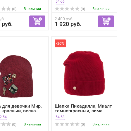
54-56
В наличии
В наличии
(0)
(0)
уб.
2 400 руб.
 руб.
1 920 руб.
-20%
 для девочки Мир,
Шапка Пикадилли, Миалт
красный, весна...
темно-красный, зима
2-54
54-58
В наличии
В наличии
(0)
(0)