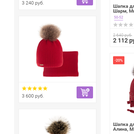
3 240 руб.
Шапка д
Шарм, М
зима
50-52
2 640 руб.
2 112 р
-20%
3 600 руб.
Шапка д
Алина, М
зима