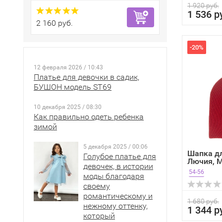
1 920 руб.
1 536 р
2 160 руб.
-20%
12 февраля 2026 / 10:43
Платье для девочки в садик,
БУШОН модель ST69
10 декабря 2025 / 08:30
Как правильно одеть ребенка
зимой
5 декабря 2025 / 00:06
Шапка д
Голубое платье для
Лючия, М
девочек, в истории
зима
54-56
моды благодаря
своему
романтическому и
1 680 руб.
нежному оттенку,
1 344 р
который