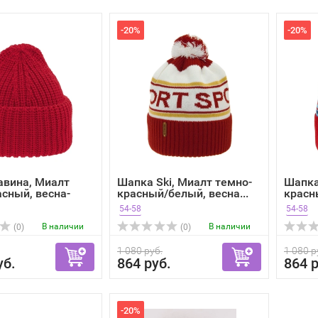
-20%
-20%
авина, Миалт
Шапка Ski, Миалт темно-
Шапка
сный, весна-
красный/белый, весна...
красн
54-58
54-58
В наличии
В наличии
(0)
(0)
1 080 руб.
1 080 р
уб.
864 руб.
864 р
-20%