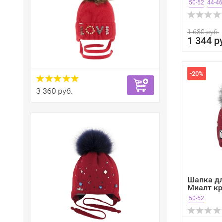
50-52
44-4
1 680 руб.
1 344 р
-20%
3 360 руб.
Шапка дл
Миалт кр
50-52