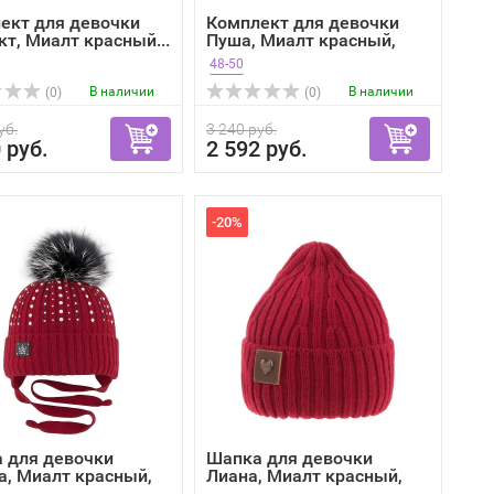
ект для девочки
Комплект для девочки
кт, Миалт красный...
Пуша, Миалт красный,
зима
48-50
В наличии
В наличии
(0)
(0)
уб.
3 240 руб.
 руб.
2 592 руб.
-20%
 для девочки
Шапка для девочки
а, Миалт красный,
Лиана, Миалт красный,
зима