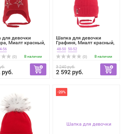
 для девочки
Шапка для девочки
ра, Миалт красный,
Графиня, Миалт красный,
зима
4-56
48-50
50-52
В наличии
В наличии
(0)
(0)
уб.
3 240 руб.
 руб.
2 592 руб.
-20%