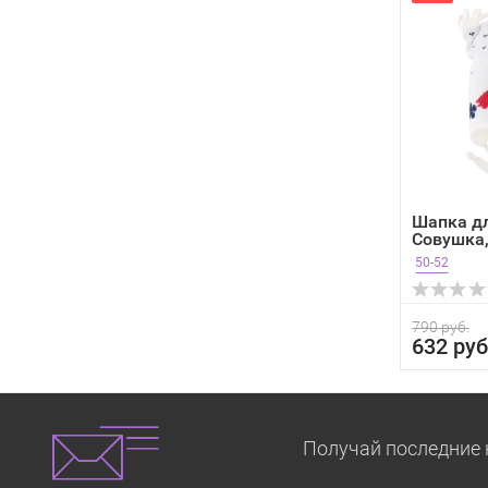
Шапка д
Совушка
молочный
50-52
790 руб.
632 руб
Получай последние 