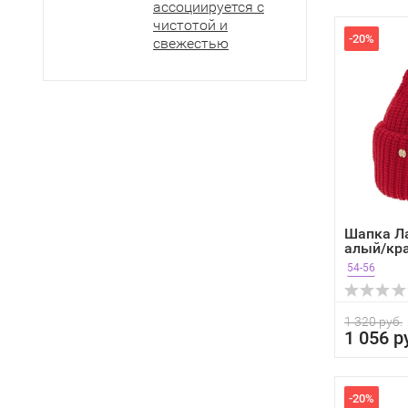
ассоциируется с
чистотой и
-20%
свежестью
Шапка Л
алый/кра
осень
54-56
1 320 руб.
1 056 р
-20%