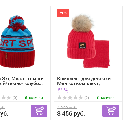
-20%
 Ski, Миалт темно-
Комплект для девочки
ый/темно-голубо...
Ментол комплект,
Миалт...
52-54
В наличии
В наличии
(0)
(0)
уб.
4 320 руб.
уб.
3 456 руб.