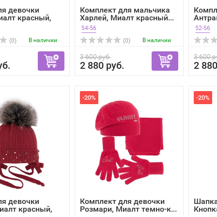
ля девочки
Комплект для мальчика
Компл
иалт красный,
Харлей, Миалт красный...
Антра
54-56
52-56
В наличии
В наличии
(0)
(0)
3 600 руб.
3 600 р
уб.
2 880 руб.
2 880
-20%
-20%
ля девочки
Комплект для девочки
Шапка
иалт красный,
Розмари, Миалт темно-к...
Кнопк
зима