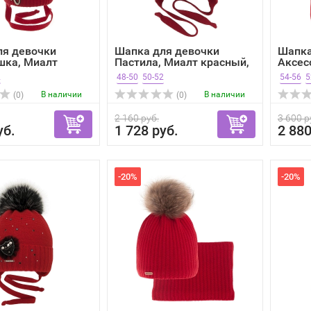
ля девочки
Шапка для девочки
Шапка
шка, Миалт
Пастила, Миалт красный,
Аксес
..
зима
красны
2
48-50
50-52
54-56
5
В наличии
В наличии
(0)
(0)
2 160 руб.
3 600 р
уб.
1 728 руб.
2 880
-20%
-20%