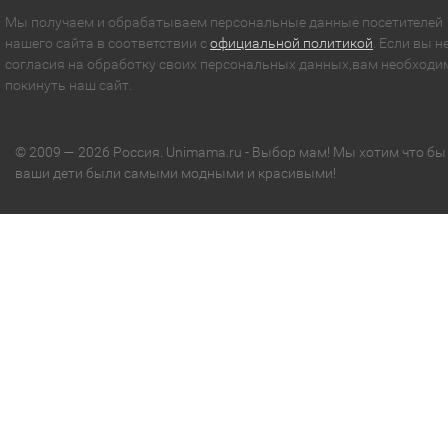
Мы получаем и обрабатываем персональные данные посетителей
нашего сайта в соответствии с
официальной политикой
. Если вы н
согласия на обработку своих персональных данных,вам необходи
покинуть наш сайт.
© 2009 — 2026 Россия. Unimama.ru - Выбор мам! Мы хотим что бы
ваши дети были самыми модными и красивыми!