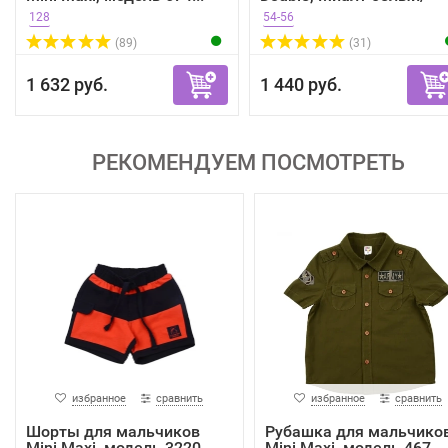
пепел...
128
54-56
(89)
(31)
1 632 руб.
1 440 руб.
РЕКОМЕНДУЕМ ПОСМОТРЕТЬ
избранное
сравнить
избранное
сравнить
Шорты для мальчиков
Рубашка для мальчико
Mini Maxi, модель 3220,...
Mini Maxi, модель 467...