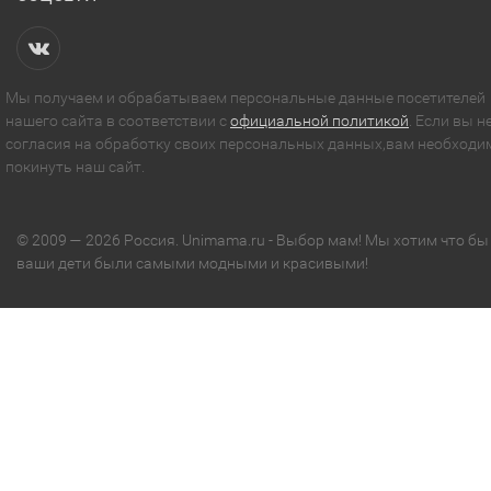
Мы получаем и обрабатываем персональные данные посетителей
нашего сайта в соответствии с
официальной политикой
. Если вы н
согласия на обработку своих персональных данных,вам необходи
покинуть наш сайт.
© 2009 — 2026 Россия. Unimama.ru - Выбор мам! Мы хотим что бы
ваши дети были самыми модными и красивыми!