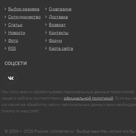
Выбор размера
О магазине
Сотрудничество
Доставка
Статьи
Возврат
Новости
Контакты
Фото
Форум
RSS
Карта сайта
СОЦСЕТИ
Мы получаем и обрабатываем персональные данные посетителей
нашего сайта в соответствии с
официальной политикой
. Если вы н
согласия на обработку своих персональных данных,вам необходи
покинуть наш сайт.
© 2009 — 2026 Россия. Unimama.ru - Выбор мам! Мы хотим что бы