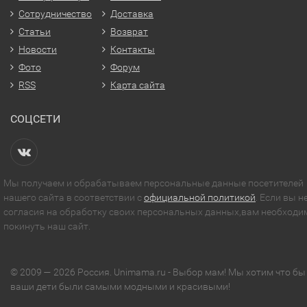
Сотрудничество
Доставка
Статьи
Возврат
Новости
Контакты
Фото
Форум
RSS
Карта сайта
СОЦСЕТИ
Мы получаем и обрабатываем персональные данные посетителей
нашего сайта в соответствии с
официальной политикой
. Если вы н
согласия на обработку своих персональных данных,вам необходи
покинуть наш сайт.
© 2009 — 2026 Россия. Unimama.ru - Выбор мам! Мы хотим что бы
ваши дети были самыми модными и красивыми!