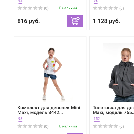
92
98
В наличии
(0)
(0)
816 руб.
1 128 руб.
Комплект для девочек Mini
Толстовка для де
Maxi, модель 3442...
Maxi, модель 765..
98
152
В наличии
(0)
(0)