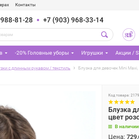
ерах
Контакты
 988-81-28
+7 (903) 968-33-14
в
-20% Головные уборы
Игрушки
Акции / S
зки с длинным рукавом / текстиль
Блузка для девочек Mini Maxi
Код товара: 217
Блузка д
цвет роз
В наличии
Цена:
729,