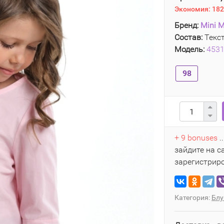
Экономия:
182
Бренд:
Mini M
Состав:
Текст
Модель:
453
98
+ 9 bonuses
.
зайдите на с
зарегистрир
Категория:
Блу