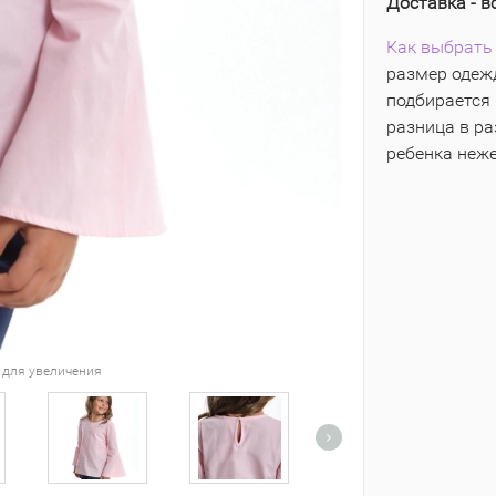
Доставка - в
Как выбрать 
размер одежд
подбирается 
разница в р
ребенка неж
 для увеличения