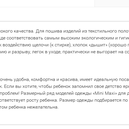
окого качества. Для пошива изделий из текстильного поло
жде соответствовать самым высоким экологическим и гиг
 воздействию щелочи (к стирке), хлопок «дышит» (хорошо п
нию и разрыву, легок в уходе, практически не выгорает на с
очень удобна, комфортна и красива, имеет идеальную пос
к. Если вы хотите, чтобы ребенок запомнил свое детство я
роблем! Размерный ряд моделей одежды «Mini Maxi» для детск
 соответствует росту ребенка. Размер одежды подбирается п
том ребенка нежелательна.