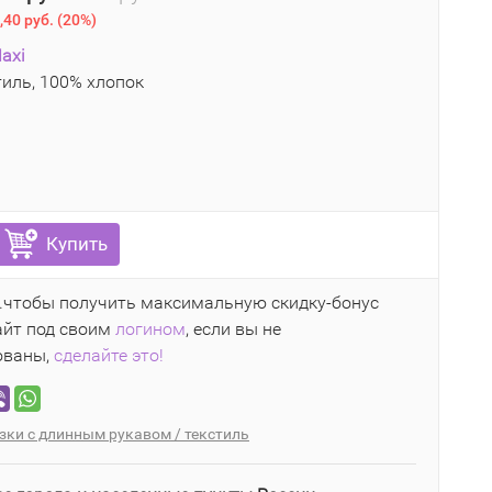
,40 руб.
(
20%
)
axi
иль, 100% хлопок
1
Купить
..чтобы получить максимальную скидку-бонус
айт под своим
логином
, если вы не
ованы,
сделайте это!
зки с длинным рукавом / текстиль