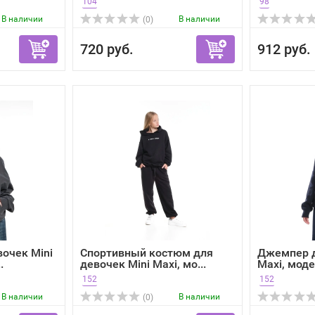
104
98
В наличии
В наличии
(0)
720 руб.
912 руб.
вочек Mini
Спортивный костюм для
Джемпер д
.
девочек Mini Maxi, мо...
Maxi, моде
152
152
В наличии
В наличии
(0)