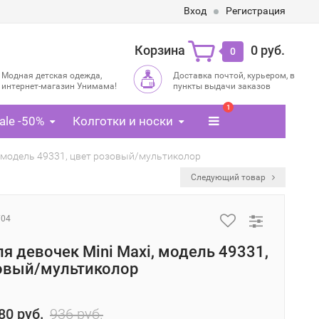
Вход
Регистрация
Корзина
0 руб.
0
Модная детская одежда,
Доставка почтой, курьером, в
интернет-магазин Унимама!
пункты выдачи заказов
1
ale -50%
Колготки и носки
i, модель 49331, цвет розовый/мультиколор
Следующий товар
704
ля девочек Mini Maxi, модель 49331,
овый/мультиколор
80 руб.
936 руб.