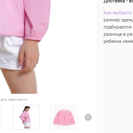
Доставка - в
Как выбрать 
размер одежд
подбирается 
разница в р
ребенка неж
 для увеличения