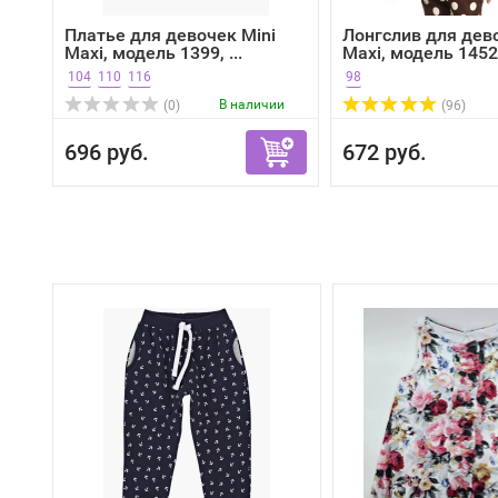
Платье для девочек Mini
Лонгслив для дев
Maxi, модель 1399, ...
Maxi, модель 1452.
104
110
116
98
В наличии
(0)
(96)
696 руб.
672 руб.