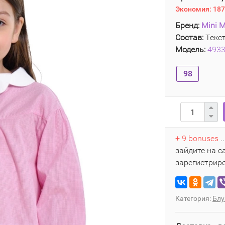
Экономия:
187
Бренд:
Mini M
Состав:
Текст
Модель:
493
98
+ 9 bonuses
.
зайдите на с
зарегистрир
Категория:
Блу