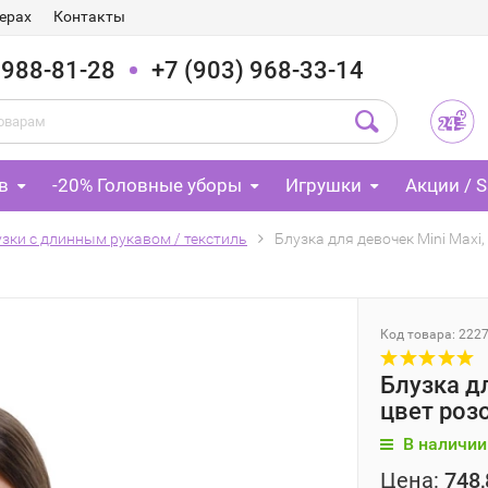
ерах
Контакты
 988-81-28
+7 (903) 968-33-14
в
-20% Головные уборы
Игрушки
Акции / S
зки с длинным рукавом / текстиль
Блузка для девочек Mini Max
Код товара: 222
Блузка д
цвет роз
В наличии
Цена:
748,