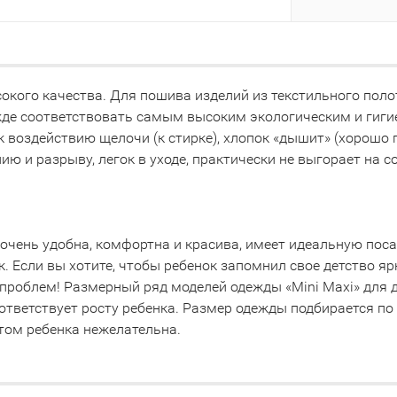
окого качества. Для пошива изделий из текстильного поло
жде соответствовать самым высоким экологическим и гиг
 воздействию щелочи (к стирке), хлопок «дышит» (хорошо п
нию и разрыву, легок в уходе, практически не выгорает на с
очень удобна, комфортна и красива, имеет идеальную пос
к. Если вы хотите, чтобы ребенок запомнил свое детство я
роблем! Размерный ряд моделей одежды «Mini Maxi» для детск
 соответствует росту ребенка. Размер одежды подбирается п
том ребенка нежелательна.