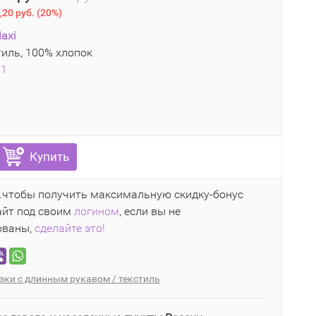
,20 руб.
(
20%
)
axi
иль, 100% хлопок
31
Купить
..чтобы получить максимальную скидку-бонус
айт под своим
логином
, если вы не
ованы,
сделайте это!
зки с длинным рукавом / текстиль