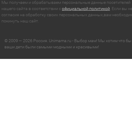
Мы получаем и обрабатываем персональные данные посетителей
нашего сайта в соответствии с
официальной политикой
. Если вы н
согласия на обработку своих персональных данных,вам необходи
покинуть наш сайт.
© 2009 — 2026 Россия. Unimama.ru - Выбор мам! Мы хотим что бы
ваши дети были самыми модными и красивыми!