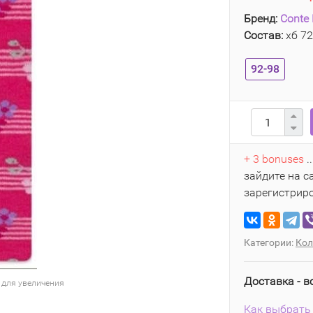
Бренд:
Conte 
Состав:
хб 72
92-98
+ 3 bonuses
.
зайдите на с
зарегистрир
Категории:
Кол
Доставка - в
 для увеличения
Как выбрать 