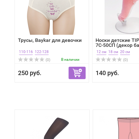
Трусы, Baykar для девочки
Носки детские TI
7С-50СП (декор б
110-116
122-128
12 см
18 см
20 см
В наличии
(0)
(0)
250 руб.
140 руб.