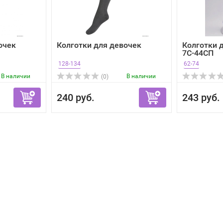
очек
Колготки для девочек
Колготки 
7С-44СП
128-134
62-74
В наличии
В наличии
(0)
240 руб.
243 руб.