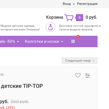
Вход
Регистрация
Корзина
0 руб.
0
Модная детская одежда,
Доставка почтой, курьером, в
интернет-магазин Унимама!
пункты выдачи заказов
1
ale -50%
Колготки и носки
Следующий товар
958
 детские TIP-TOP
руб.
260 руб.
руб.
(
20%
)