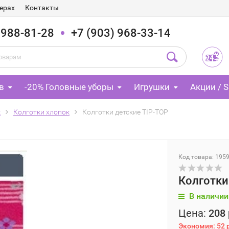
ерах
Контакты
 988-81-28
+7 (903) 968-33-14
в
-20% Головные уборы
Игрушки
Акции / S
к
Колготки хлопок
Колготки детские TIP-TOP
Код товара: 195
Колготки
В наличии
Цена:
208 
Экономия:
52 