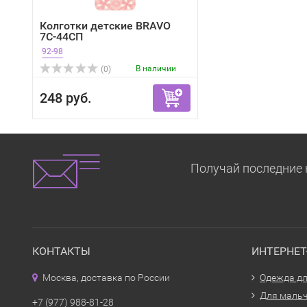
Колготки детские BRAVO
7С-44СП
92-98
В наличии
(0)
248 руб.
Получай последние 
КОНТАКТЫ
ИНТЕРНЕ
Москва, доставка по России
Одежда дл
Для маль
+7 (977) 988-81-28