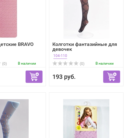
детские BRAVO
Колготки фантазийные для
девочек
104-110
В наличии
В наличии
(0)
(0)
193 руб.